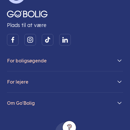
Plads til at være
For boligsøgende
Boliger på vej
For lejere
Søg lejebolig
Mit Go’Bolig
Find parkeringsplads
Om Go'Bolig
Lej en parkeringsplads
Til den modne lejer
Om os
Regler for husdyr
Ungdomsboliger
Direktionen