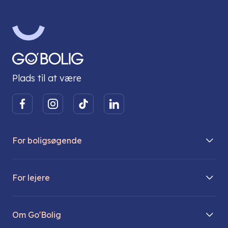
Plads til at være
For boligsøgende
Boliger på vej
For lejere
Søg lejebolig
Mit Go’Bolig
Find parkeringsplads
Om Go'Bolig
Lej en parkeringsplads
Til den modne lejer