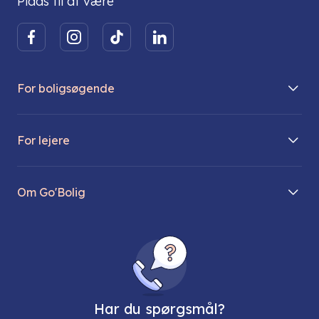
Plads til at være
For boligsøgende
Boliger på vej
For lejere
Søg lejebolig
Mit Go’Bolig
Find parkeringsplads
Om Go'Bolig
Lej en parkeringsplads
Til den modne lejer
Om os
Regler for husdyr
Ungdomsboliger
Direktionen
Fællesskaber
Vores ejendomme
FAQ
Har du spørgsmål?
Job hos os