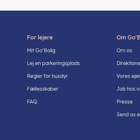
For lejere
Om Go'B
Mit Go’Bolig
Om os
Lej en parkeringsplads
Direktion
Regler for husdyr
Vores ej
Fællesskaber
Job hos o
FAQ
Presse
Send os e