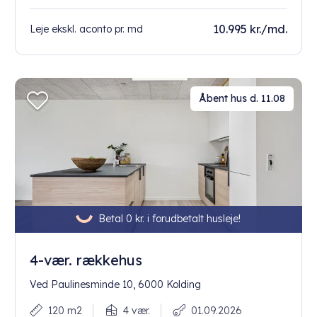
10.995 kr./md.
Leje ekskl. aconto pr. md
Åbent hus d. 11.08
Betal 0 kr. i forudbetalt husleje!
4-vær. rækkehus
Ved Paulinesminde 10, 6000 Kolding
120 m2
4 vær.
01.09.2026