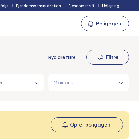
følje
Ejendomsadministration
Ejendomsdrift
Udlejning
Boligagent
Filtre
Ryd alle filtre
er
Max pris
Opret boligagent