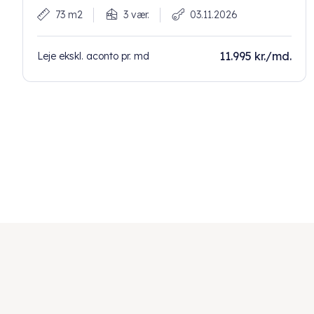
73 m2
3 vær.
03.11.2026
11.995 kr./md.
Leje ekskl. aconto pr. md