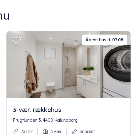
nu
Åbent hus d. 07.08
3-vær. rækkehus
Frugtlunden 3, 4400 Kalundborg
73 m2
3 vær.
Snarest