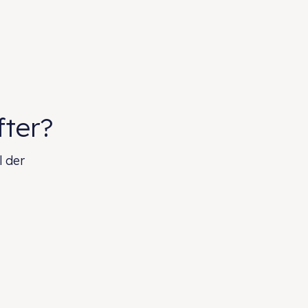
fter?
l der