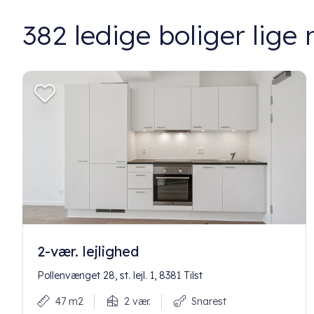
382
ledige boliger lige 
2-vær. lejlighed
Pollenvænget 28, st. lejl. 1, 8381 Tilst
47 m2
2 vær.
Snarest