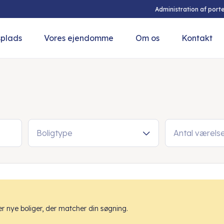
Administration af porte
splads
Vores ejendomme
Om os
Kontakt
Boligtype
Antal værels
 nye boliger, der matcher din søgning.