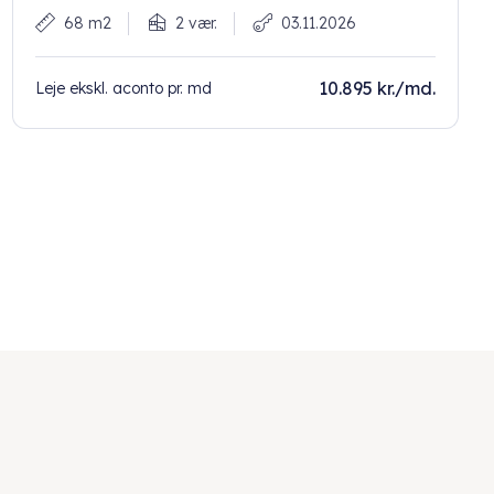
68 m2
2 vær.
03.11.2026
10.895 kr./md.
Leje ekskl. aconto pr. md