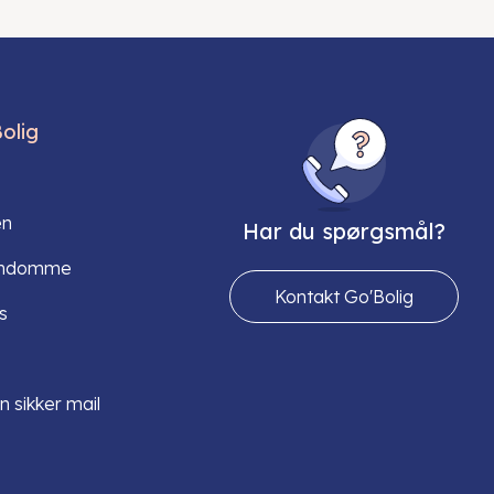
olig
en
Har du spørgsmål?
endomme
Kontakt Go'Bolig
s
n sikker mail