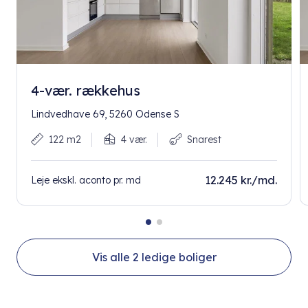
4-vær. rækkehus
Lindvedhave 69, 5260 Odense S
122 m2
4 vær.
Snarest
12.245 kr./md.
Leje ekskl. aconto pr. md
Vis alle
2
ledige boliger