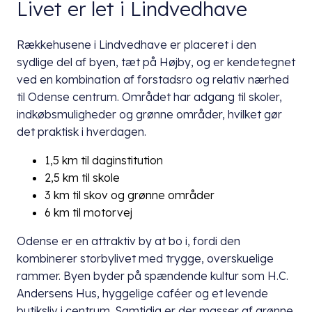
Livet er let i Lindvedhave
Rækkehusene i Lindvedhave er placeret i den
sydlige del af byen, tæt på Højby, og er kendetegnet
ved en kombination af forstadsro og relativ nærhed
til Odense centrum. Området har adgang til skoler,
indkøbsmuligheder og grønne områder, hvilket gør
det praktisk i hverdagen.
1,5 km til daginstitution
2,5 km til skole
3 km til skov og grønne områder
6 km til motorvej
Odense er en attraktiv by at bo i, fordi den
kombinerer storbylivet med trygge, overskuelige
rammer. Byen byder på spændende kultur som H.C.
Andersens Hus, hyggelige caféer og et levende
butiksliv i centrum. Samtidig er der masser af grønne