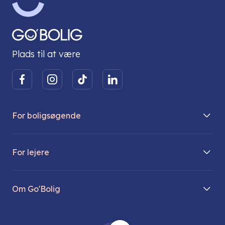
Plads til at være
For boligsøgende
Boliger på vej
For lejere
Søg lejebolig
Mit Go’Bolig
Find parkeringsplads
Om Go'Bolig
Lej en parkeringsplads
Til den modne lejer
Om os
Regler for husdyr
Ungdomsboliger