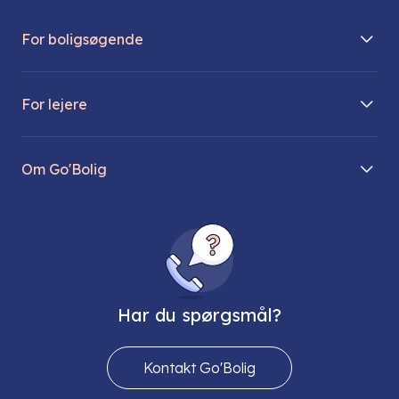
For boligsøgende
Boliger på vej
For lejere
Søg lejebolig
Mit Go’Bolig
Find parkeringsplads
Om Go'Bolig
Lej en parkeringsplads
Til den modne lejer
Om os
Regler for husdyr
Ungdomsboliger
Direktionen
Fællesskaber
Vores ejendomme
FAQ
Har du spørgsmål?
Job hos os
Presse
Kontakt Go'Bolig
Send os en sikker mail