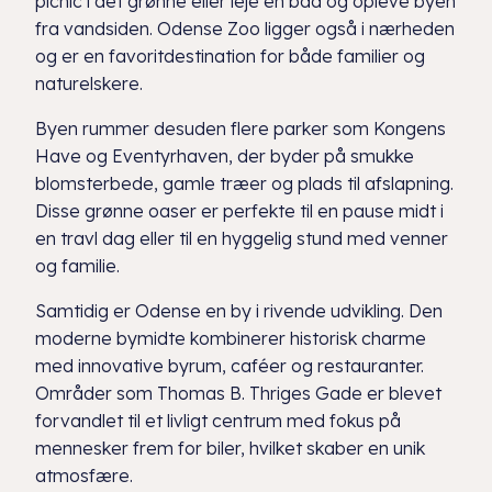
picnic i det grønne eller leje en båd og opleve byen
fra vandsiden. Odense Zoo ligger også i nærheden
og er en favoritdestination for både familier og
naturelskere.
Byen rummer desuden flere parker som Kongens
Have og Eventyrhaven, der byder på smukke
blomsterbede, gamle træer og plads til afslapning.
Disse grønne oaser er perfekte til en pause midt i
en travl dag eller til en hyggelig stund med venner
og familie.
Samtidig er Odense en by i rivende udvikling. Den
moderne bymidte kombinerer historisk charme
med innovative byrum, caféer og restauranter.
Områder som Thomas B. Thriges Gade er blevet
forvandlet til et livligt centrum med fokus på
mennesker frem for biler, hvilket skaber en unik
atmosfære.