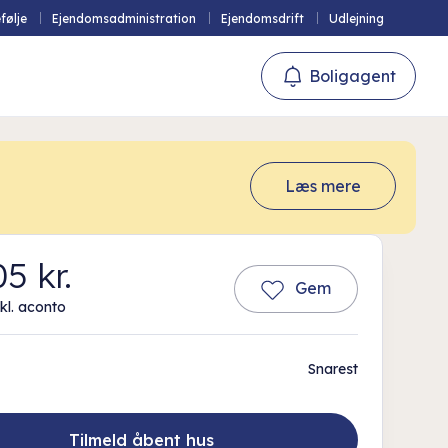
følje
Ejendomsadministration
Ejendomsdrift
Udlejning
Boligagent
Læs mere
5 kr.
Gem
kl. aconto
Snarest
Tilmeld åbent hus