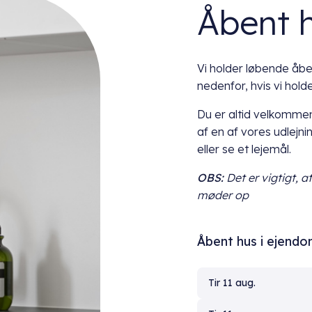
Åbent 
Vi holder løbende åben
nedenfor, hvis vi hol
Du er altid velkommen
af en af vores udlejni
eller se et lejemål.
OBS:
Det er vigtigt, a
møder op
Åbent hus i ejend
Tir 11 aug.