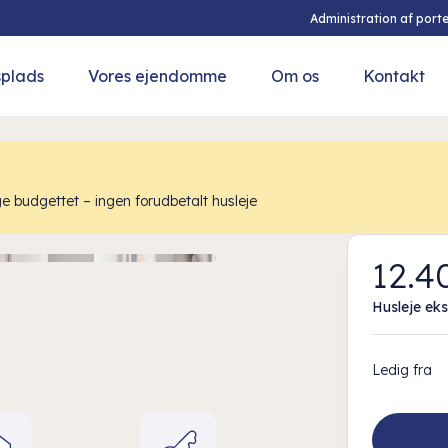
Administration af porte
splads
Vores ejendomme
Om os
Kontakt
e budgettet – ingen forudbetalt husleje
12.40
Husleje eks
Ledig fra