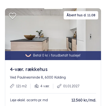
Åbent hus d. 11.08
Betal 0 kr. i forudbetalt husleje!
4-vær. rækkehus
Ved Paulinesminde 8, 6000 Kolding
121 m2
4 vær.
01.01.2027
12.560 kr./md.
Leje ekskl. aconto pr. md