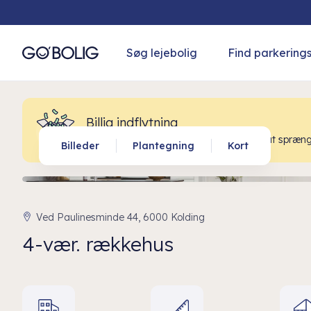
Søg lejebolig
Find parkering
Billig indflytning
Kom godt på plads i dit nye hjem uden at spræng
Billeder
Plantegning
Kort
Ved Paulinesminde 44, 6000 Kolding
4-vær. rækkehus