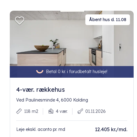
Åbent hus d. 11.08
Betal 0 kr. i forudbetalt husleje!
4-vær. rækkehus
Ved Paulinesminde 4, 6000 Kolding
118 m2
4 vær.
01.11.2026
12.405 kr./md.
Leje ekskl. aconto pr. md