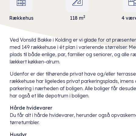
2
Rækkehus
118 m
4 vær
Ved Vonsild Bakke i Kolding er vi glade for at præsentere
med 149 rækkehuse i ét plan i varierende størrelser. Me
plads til både enlige, par, familier og seniorer, og all
lækkert køkken-alrum.
Udenfor er der tilhørende privat have og/eller terrasse t
rækkehuse har ligeledes privat parkeringsplads, imens a
parkering i nærheden af boligen. Alle boliger får desude
har også et lille depotrum i boligen.
Hårde hvidevarer
Du får alt i hårde hvidevarer, herunder også opvaske
tørretumbler.
Husdyr