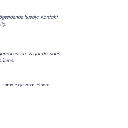
 pågældende husdyr. Kontakt
lig.
ggeprocessen. Vi gør desuden
målene.
ål i samme ejendom. Mindre