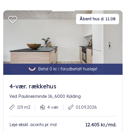
Åbent hus d. 11.08
Betal 0 kr. i forudbetalt husleje!
4-vær. rækkehus
Ved Paulinesminde 16, 6000 Kolding
119 m2
4 vær.
01.09.2026
12.405 kr./md.
Leje ekskl. aconto pr. md