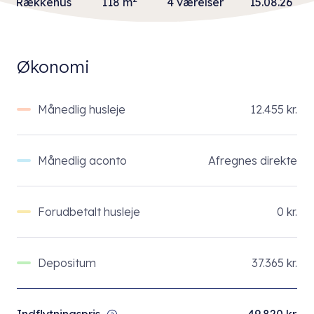
Rækkehus
118 m
4 værelser
15.08.26
Økonomi
Månedlig husleje
12.455 kr.
Månedlig aconto
Afregnes direkte
Forudbetalt husleje
0 kr.
Depositum
37.365 kr.