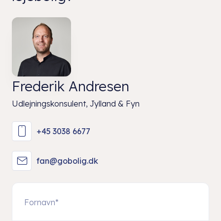
Frederik Andresen
Udlejningskonsulent, Jylland & Fyn
+45 3038 6677
fan@gobolig.dk