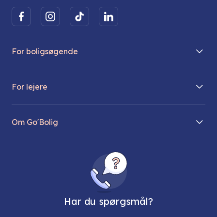
For boligsøgende
Boliger på vej
For lejere
Søg lejebolig
Mit Go’Bolig
Find parkeringsplads
Om Go'Bolig
Lej en parkeringsplads
Til den modne lejer
Om os
Regler for husdyr
Ungdomsboliger
Direktionen
Fællesskaber
Vores ejendomme
FAQ
Har du spørgsmål?
Job hos os