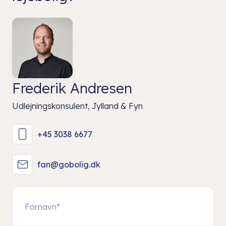
Frederik Andresen
Udlejningskonsulent, Jylland & Fyn
+45 3038 6677
fan@gobolig.dk