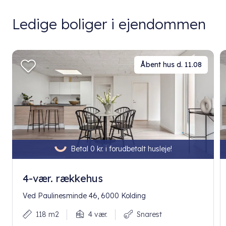
Ledige boliger i ejendommen
Åbent hus d. 11.08
Betal 0 kr. i forudbetalt husleje!
4-vær. rækkehus
Ved Paulinesminde 46, 6000 Kolding
118 m2
4 vær.
Snarest