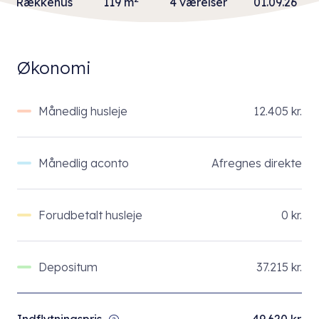
Rækkehus
119 m
4 værelser
01.09.26
Økonomi
Månedlig husleje
12.405 kr.
Månedlig aconto
Afregnes direkte
Forudbetalt husleje
0 kr.
Depositum
37.215 kr.