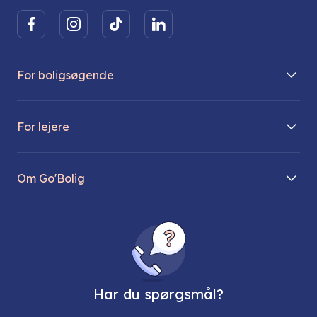
For boligsøgende
Boliger på vej
For lejere
Søg lejebolig
Mit Go’Bolig
Find parkeringsplads
Om Go'Bolig
Lej en parkeringsplads
Til den modne lejer
Om os
Regler for husdyr
Ungdomsboliger
Direktionen
Fællesskaber
Vores ejendomme
FAQ
Har du spørgsmål?
Job hos os