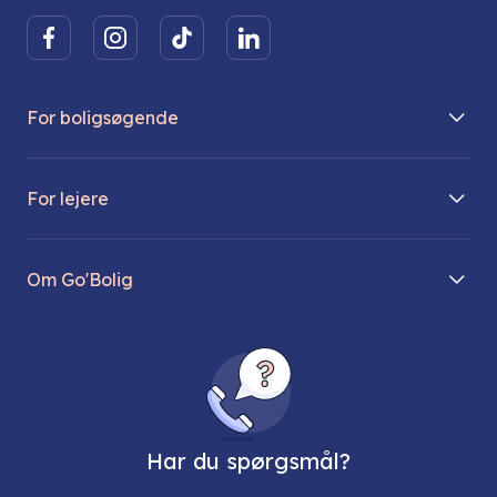
For boligsøgende
Boliger på vej
For lejere
Søg lejebolig
Mit Go’Bolig
Find parkeringsplads
Om Go'Bolig
Lej en parkeringsplads
Til den modne lejer
Om os
Regler for husdyr
Ungdomsboliger
Direktionen
Fællesskaber
Vores ejendomme
FAQ
Har du spørgsmål?
Job hos os