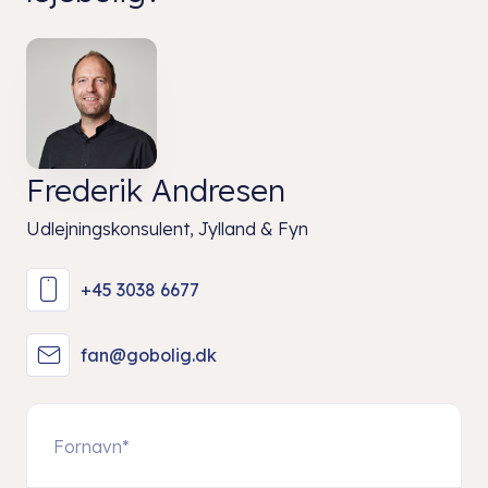
Frederik Andresen
Udlejningskonsulent, Jylland & Fyn
+45 3038 6677
fan@gobolig.dk