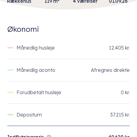
Rækkehus
119 m
4 værelser
01.09.26
Økonomi
Månedlig husleje
12.405 kr.
Månedlig aconto
Afregnes direkte
Forudbetalt husleje
0 kr.
Depositum
37.215 kr.