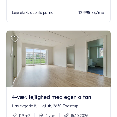
12.995 kr./md.
Leje ekskl. aconto pr. md
4-vær. lejlighed med egen altan
Haslevgade 8, 1. lejl. th, 2630 Taastrup
119 m2
4 vær.
15.10.2026