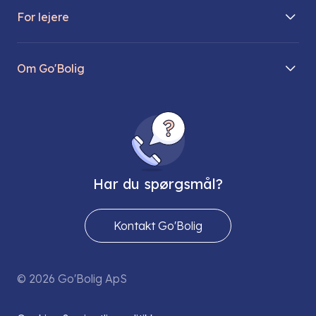
For lejere
Søg lejebolig
Mit Go’Bolig
Find parkeringsplads
Om Go'Bolig
Lej en parkeringsplads
Til den modne lejer
Om os
Regler for husdyr
Ungdomsboliger
Direktionen
Fællesskaber
Vores ejendomme
FAQ
Har du spørgsmål?
Job hos os
Presse
Kontakt Go'Bolig
Send os en sikker mail
© 2026 Go'Bolig ApS