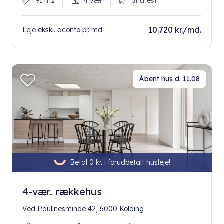
91 m2
4 vær.
Snarest
10.720 kr./md.
Leje ekskl. aconto pr. md
Åbent hus d. 11.08
Betal 0 kr. i forudbetalt husleje!
4-vær. rækkehus
Ved Paulinesminde 42, 6000 Kolding