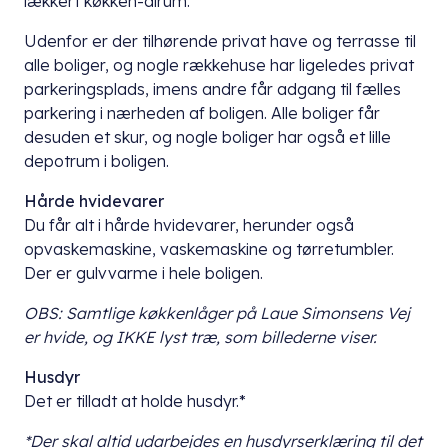
lækkert køkken-alrum.
Udenfor er der tilhørende privat have og terrasse til
alle boliger, og nogle rækkehuse har ligeledes privat
parkeringsplads, imens andre får adgang til fælles
parkering i nærheden af boligen. Alle boliger får
desuden et skur, og nogle boliger har også et lille
depotrum i boligen.
Hårde hvidevarer
Du får alt i hårde hvidevarer, herunder også
opvaskemaskine, vaskemaskine og tørretumbler.
Der er gulvvarme i hele boligen.
OBS: Samtlige køkkenlåger på Laue Simonsens Vej
er hvide, og IKKE lyst træ, som billederne viser.
Husdyr
Det er tilladt at holde husdyr.*
*Der skal altid udarbejdes en husdyrserklæring til det