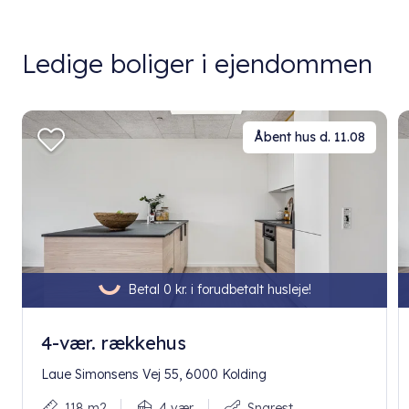
Ledige boliger i ejendommen
Åbent hus d. 11.08
Betal 0 kr. i forudbetalt husleje!
4-vær. rækkehus
Laue Simonsens Vej 55, 6000 Kolding
118 m2
4 vær.
Snarest