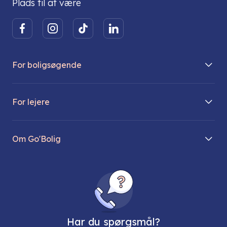
Plads til at være
For boligsøgende
Boliger på vej
For lejere
Søg lejebolig
Mit Go’Bolig
Find parkeringsplads
Om Go'Bolig
Lej en parkeringsplads
Til den modne lejer
Om os
Regler for husdyr
Ungdomsboliger
Direktionen
Fællesskaber
Vores ejendomme
FAQ
Har du spørgsmål?
Job hos os