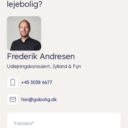
lejebolig?
Frederik Andresen
Udlejningskonsulent, Jylland & Fyn
+45 3038 6677
fan@gobolig.dk