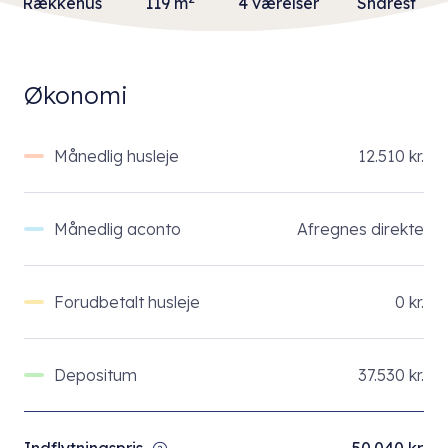
Rækkehus
119 m
4 værelser
Snarest
Økonomi
Månedlig husleje
12.510 kr.
Månedlig aconto
Afregnes direkte
Forudbetalt husleje
0 kr.
Depositum
37.530 kr.