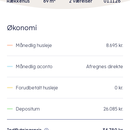
Rækkehus
69 m
2 værelser
01.11.26
Økonomi
Månedlig husleje
8.695 kr.
Månedlig aconto
Afregnes direkte
Forudbetalt husleje
0 kr.
Depositum
26.085 kr.