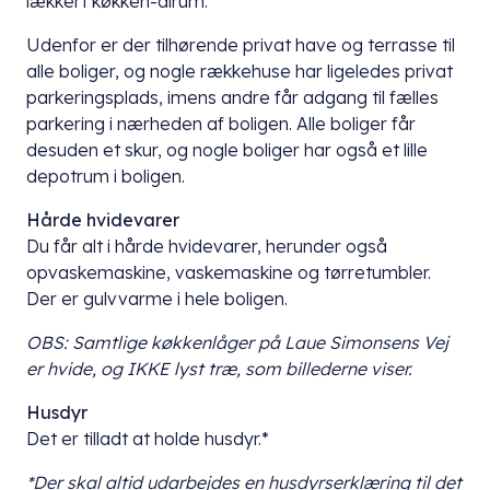
lækkert køkken-alrum.
Udenfor er der tilhørende privat have og terrasse til
alle boliger, og nogle rækkehuse har ligeledes privat
parkeringsplads, imens andre får adgang til fælles
parkering i nærheden af boligen. Alle boliger får
desuden et skur, og nogle boliger har også et lille
depotrum i boligen.
Hårde hvidevarer
Du får alt i hårde hvidevarer, herunder også
opvaskemaskine, vaskemaskine og tørretumbler.
Der er gulvvarme i hele boligen.
OBS: Samtlige køkkenlåger på Laue Simonsens Vej
er hvide, og IKKE lyst træ, som billederne viser.
Husdyr
Det er tilladt at holde husdyr.*
*Der skal altid udarbejdes en husdyrserklæring til det