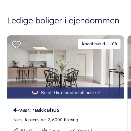
Ledige boliger i ejendommen
Åbent hus d. 11.08
Betal 0 kr. i forudbetalt husleje!
4-vær. rækkehus
Niels Jepsens Vej 2, 6000 Kolding
93 m2
4 vær.
Snarest