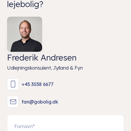
lejebolig?
Frederik Andresen
Udlejningskonsulent, Jylland & Fyn
+45 3038 6677
fan@gobolig.dk