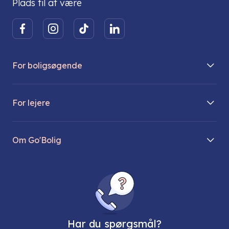
Plads til at være
For boligsøgende
Boliger på vej
For lejere
Søg lejebolig
Mit Go’Bolig
Find parkeringsplads
Om Go'Bolig
Lej en parkeringsplads
Til den modne lejer
Om os
Regler for husdyr
Ungdomsboliger
Direktionen
Fællesskaber
Vores ejendomme
FAQ
Har du spørgsmål?
Job hos os