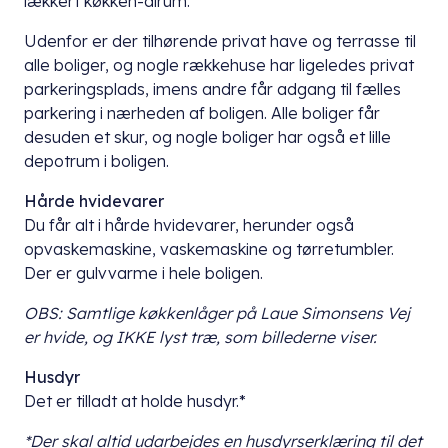
lækkert køkken-alrum.
Udenfor er der tilhørende privat have og terrasse til
alle boliger, og nogle rækkehuse har ligeledes privat
parkeringsplads, imens andre får adgang til fælles
parkering i nærheden af boligen. Alle boliger får
desuden et skur, og nogle boliger har også et lille
depotrum i boligen.
Hårde hvidevarer
Du får alt i hårde hvidevarer, herunder også
opvaskemaskine, vaskemaskine og tørretumbler.
Der er gulvvarme i hele boligen.
OBS: Samtlige køkkenlåger på Laue Simonsens Vej
er hvide, og IKKE lyst træ, som billederne viser.
Husdyr
Det er tilladt at holde husdyr.*
*Der skal altid udarbejdes en husdyrserklæring til det