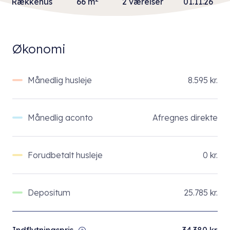
Rækkehus
66 m
2 værelser
01.11.26
Økonomi
Månedlig husleje
8.595 kr.
Månedlig aconto
Afregnes direkte
Forudbetalt husleje
0 kr.
Depositum
25.785 kr.