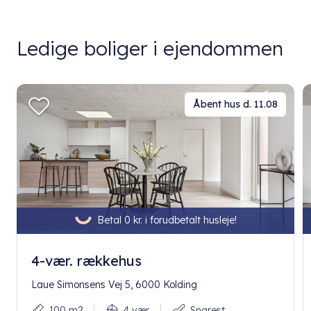
Ledige boliger i ejendommen
Åbent hus d. 11.08
Betal 0 kr. i forudbetalt husleje!
4-vær. rækkehus
Laue Simonsens Vej 5, 6000 Kolding
100 m2
4 vær.
Snarest