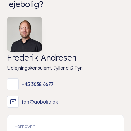
lejebolig?
Frederik Andresen
Udlejningskonsulent, Jylland & Fyn
+45 3038 6677
fan@gobolig.dk