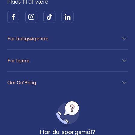
Plads til at være
For boligsøgende
Boliger på vej
For lejere
Søg lejebolig
Mit Go’Bolig
Find parkeringsplads
Om Go'Bolig
Lej en parkeringsplads
Til den modne lejer
Om os
Regler for husdyr
Ungdomsboliger
Direktionen
Fællesskaber
Vores ejendomme
FAQ
Har du spørgsmål?
Job hos os