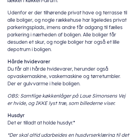
lækkert køkken-alrum.
Udenfor er der tilhørende privat have og terrasse til
alle boliger, og nogle rækkehuse har ligeledes privat
parkeringsplads, imens andre får adgang til fælles
parkering i nærheden af boligen. Alle boliger får
desuden et skur, og nogle boliger har også et lille
depotrum i boligen.
Hårde hvidevarer
Du får alt i hårde hvidevarer, herunder også
opvaskemaskine, vaskemaskine og tørretumbler.
Der er gulvvarme i hele boligen.
OBS: Samtlige køkkenlåger på Laue Simonsens Vej
er hvide, og IKKE lyst træ, som billederne viser.
Husdyr
Det er tilladt at holde husdyr.*
*Der skal altid udarbejdes en husdyrserklæring til det