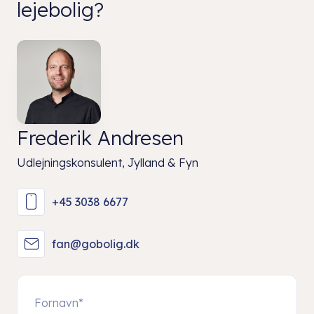
lejebolig?
Frederik Andresen
Udlejningskonsulent, Jylland & Fyn
+45 3038 6677
fan@gobolig.dk