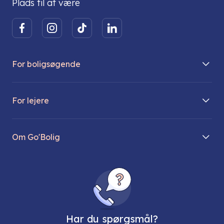
Plads til at være
For boligsøgende
Boliger på vej
For lejere
Søg lejebolig
Mit Go’Bolig
Find parkeringsplads
Om Go'Bolig
Lej en parkeringsplads
Til den modne lejer
Om os
Regler for husdyr
Ungdomsboliger
Direktionen
Fællesskaber
Vores ejendomme
FAQ
Har du spørgsmål?
Job hos os