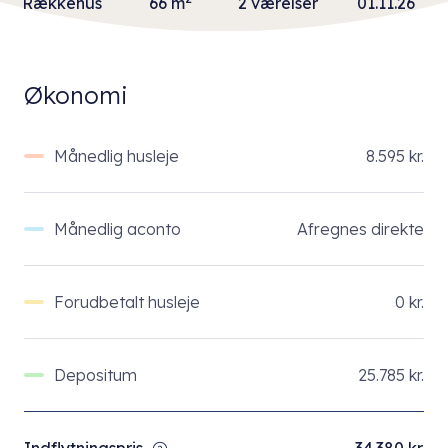
Rækkehus
66 m
2 værelser
01.11.26
Økonomi
Månedlig husleje
8.595 kr.
Månedlig aconto
Afregnes direkte
Forudbetalt husleje
0 kr.
Depositum
25.785 kr.