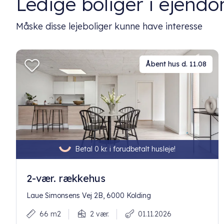
Ledige boliger i ejen
Måske disse lejeboliger kunne have interesse
Åbent hus d. 11.08
Betal 0 kr. i forudbetalt husleje!
2-vær. rækkehus
Laue Simonsens Vej 2B, 6000 Kolding
66 m2
2 vær.
01.11.2026