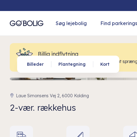
Søg lejebolig
Find parkering
Billig indflytning
Kom godt på plads i dit nye hjem uden at spræng
Billeder
Plantegning
Kort
Laue Simonsens Vej 2, 6000 Kolding
2-vær. rækkehus