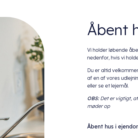
Åbent 
Vi holder løbende åben
nedenfor, hvis vi hol
Du er altid velkommen
af en af vores udlejni
eller se et lejemål.
OBS:
Det er vigtigt, a
møder op
Åbent hus i ejend