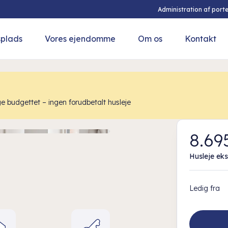
Administration af porte
splads
Vores ejendomme
Om os
Kontakt
e budgettet – ingen forudbetalt husleje
8.695
Husleje eks
Ledig fra