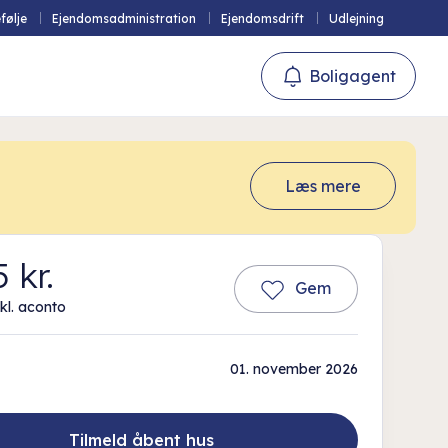
følje
Ejendomsadministration
Ejendomsdrift
Udlejning
Boligagent
Læs mere
 kr.
Gem
kl. aconto
01. november 2026
Tilmeld åbent hus