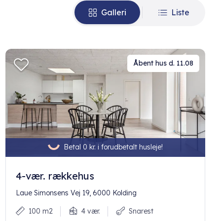
Galleri
Liste
Åbent hus d. 11.08
Betal 0 kr. i forudbetalt husleje!
4-vær. rækkehus
Laue Simonsens Vej 19, 6000 Kolding
100 m2
4 vær.
Snarest