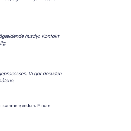
 pågældende husdyr. Kontakt
lig.
ggeprocessen. Vi gør desuden
målene.
ål i samme ejendom. Mindre