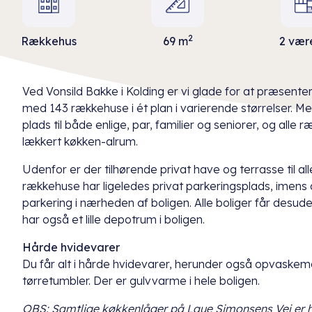
2
Rækkehus
69 m
2 vær
Ved Vonsild Bakke i Kolding er vi glade for at præsentere
med 143 rækkehuse i ét plan i varierende størrelser. Me
plads til både enlige, par, familier og seniorer, og all
lækkert køkken-alrum.
Udenfor er der tilhørende privat have og terrasse til all
rækkehuse har ligeledes privat parkeringsplads, imens a
parkering i nærheden af boligen. Alle boliger får desude
har også et lille depotrum i boligen.
Hårde hvidevarer
Du får alt i hårde hvidevarer, herunder også opvaske
tørretumbler. Der er gulvvarme i hele boligen.
OBS: Samtlige køkkenlåger på Laue Simonsens Vej er h