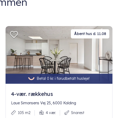
dommen
Åbent hus d. 11.08
Betal 0 kr. i forudbetalt husleje!
4-vær. rækkehus
Laue Simonsens Vej 25, 6000 Kolding
105 m2
4 vær.
Snarest