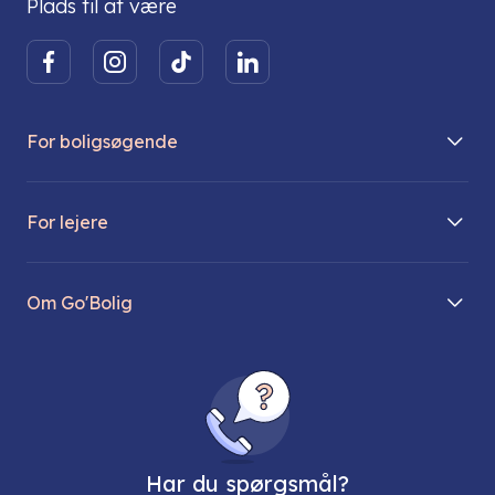
Plads til at være
For boligsøgende
Boliger på vej
For lejere
Søg lejebolig
Mit Go’Bolig
Find parkeringsplads
Om Go'Bolig
Lej en parkeringsplads
Til den modne lejer
Om os
Regler for husdyr
Ungdomsboliger
Direktionen
Fællesskaber
Vores ejendomme
FAQ
Har du spørgsmål?
Job hos os