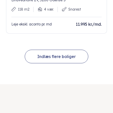
Lindvedhave 29, 5260 Odense S
118 m2
4 vær.
Snarest
11.995 kr./md.
Leje ekskl. aconto pr. md
Indlæs flere boliger