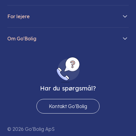
Boliger på vej
For lejere
Søg lejebolig
Mit Go’Bolig
Find parkeringsplads
Om Go'Bolig
Lej en parkeringsplads
Til den modne lejer
Om os
Regler for husdyr
Ungdomsboliger
Direktionen
Fællesskaber
Vores ejendomme
FAQ
Har du spørgsmål?
Job hos os
Presse
Kontakt Go'Bolig
Send os en sikker mail
© 2026 Go'Bolig ApS