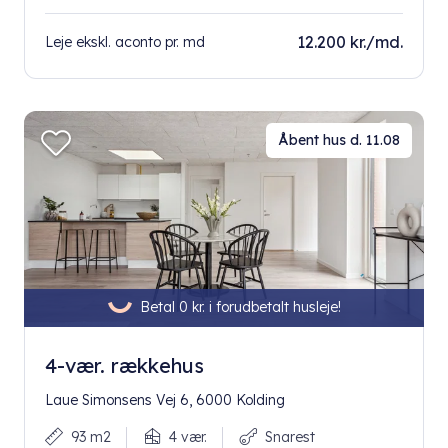
12.200 kr./md.
Leje ekskl. aconto pr. md
Åbent hus d. 11.08
Betal 0 kr. i forudbetalt husleje!
4-vær. rækkehus
Laue Simonsens Vej 6, 6000 Kolding
93 m2
4 vær.
Snarest