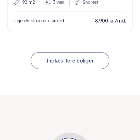
92 m2
3 vær.
Snarest
8.900 kr./md.
Leje ekskl. aconto pr. md
Indlæs flere boliger