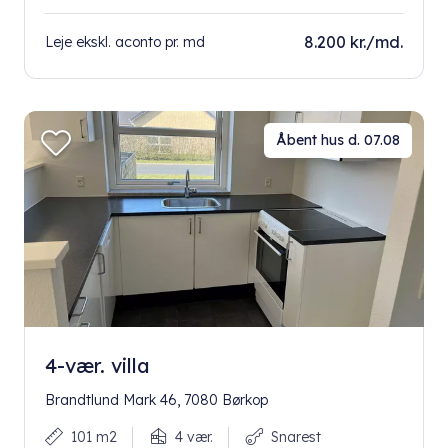
8.200 kr./md.
Leje ekskl. aconto pr. md
Åbent hus d. 07.08
4-vær. villa
Brandtlund Mark 46, 7080 Børkop
101 m2
4 vær.
Snarest