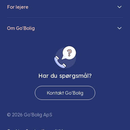
For lejere
Søg lejebolig
Mit Go’Bolig
Find parkeringsplads
Om Go'Bolig
Lej en parkeringsplads
Til den modne lejer
Om os
Regler for husdyr
Ungdomsboliger
Direktionen
Fællesskaber
Vores ejendomme
FAQ
Har du spørgsmål?
Job hos os
Presse
Kontakt Go'Bolig
Send os en sikker mail
© 2026 Go'Bolig ApS