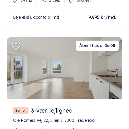
59 m2
2 vær.
Snarest
9.995 kr./md.
Leje ekskl. aconto pr. md
Åbent hus d. 06.08
3-vær. lejlighed
Senior
Ole Rømers Vej 22, 1. lejl. 1, 7000 Fredericia