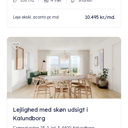
106 m2
4 vær.
Snarest
10.495 kr./md.
Leje ekskl. aconto pr. md
Lejlighed med skøn udsigt i
Kalundborg