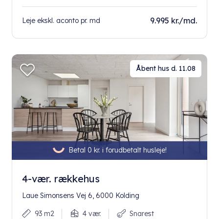
9.995 kr./md.
Leje ekskl. aconto pr. md
Åbent hus d. 11.08
Betal 0 kr. i forudbetalt husleje!
4-vær. rækkehus
Laue Simonsens Vej 6, 6000 Kolding
93 m2
4 vær.
Snarest