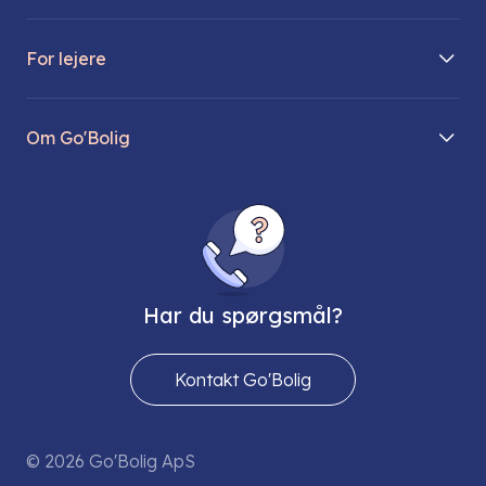
Boliger på vej
For lejere
Søg lejebolig
Mit Go’Bolig
Find parkeringsplads
Om Go'Bolig
Lej en parkeringsplads
Til den modne lejer
Om os
Regler for husdyr
Ungdomsboliger
Direktionen
Fællesskaber
Vores ejendomme
FAQ
Har du spørgsmål?
Job hos os
Presse
Kontakt Go'Bolig
Send os en sikker mail
© 2026 Go'Bolig ApS