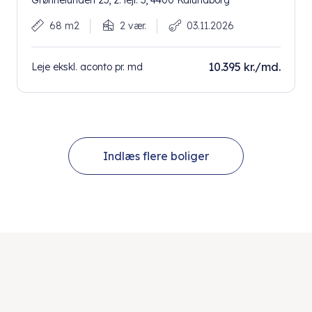
Grønnelunden 23, 2. lejl. 3, 4400 Kalundborg
68 m2
2 vær.
03.11.2026
10.395 kr./md.
Leje ekskl. aconto pr. md
Indlæs flere boliger