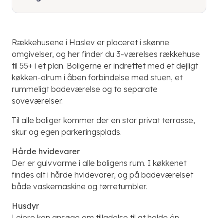
Rækkehusene i Haslev er placeret i skønne
omgivelser, og her finder du 3-værelses rækkehuse
til 55+ i et plan. Boligerne er indrettet med et dejligt
køkken-alrum i åben forbindelse med stuen, et
rummeligt badeværelse og to separate
soveværelser.
Til alle boliger kommer der en stor privat terrasse,
skur og egen parkeringsplads.
Hårde hvidevarer
Der er gulvvarme i alle boligens rum. I køkkenet
findes alt i hårde hvidevarer, og på badeværelset
både vaskemaskine og tørretumbler.
Husdyr
Lejere kan ansøge om tilladelse til at holde én