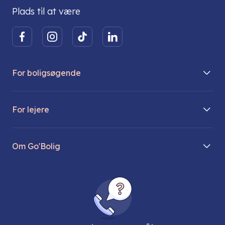
Plads til at være
For boligsøgende
Boliger på vej
For lejere
Søg lejebolig
Mit Go’Bolig
Find parkeringsplads
Om Go'Bolig
Lej en parkeringsplads
Til den modne lejer
Om os
Regler for husdyr
Ungdomsboliger
Direktionen
Fællesskaber
Vores ejendomme
FAQ