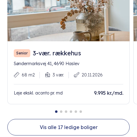
3-vær. rækkehus
Senior
Søndermarksvej 41, 4690 Haslev
68 m2
3 vær.
20.11.2026
9.995 kr./md.
Leje ekskl. aconto pr. md
Vis alle
17
ledige boliger