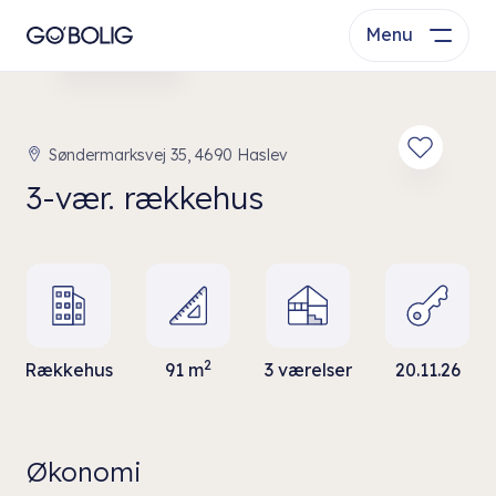
Menu
Se bolig
Søndermarksvej 35, 4690 Haslev
3-vær. rækkehus
2
Rækkehus
91 m
3 værelser
20.11.26
Økonomi