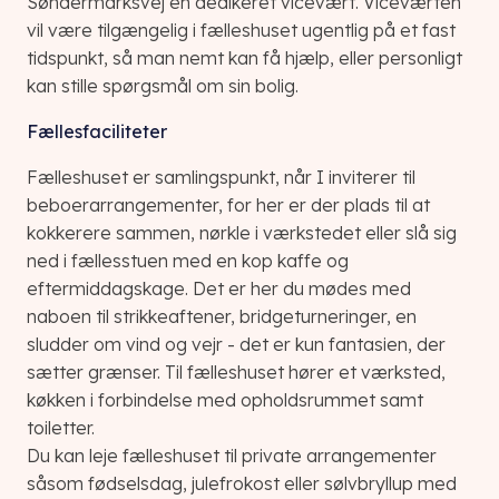
Søndermarksvej en dedikeret vicevært. Viceværten
vil være tilgængelig i fælleshuset ugentlig på et fast
tidspunkt, så man nemt kan få hjælp, eller personligt
kan stille spørgsmål om sin bolig.
Fællesfaciliteter
Fælleshuset er samlingspunkt, når I inviterer til
beboerarrangementer, for her er der plads til at
kokkerere sammen, nørkle i værkstedet eller slå sig
ned i fællesstuen med en kop kaffe og
eftermiddagskage. Det er her du mødes med
naboen til strikkeaftener, bridgeturneringer, en
sludder om vind og vejr - det er kun fantasien, der
sætter grænser. Til fælleshuset hører et værksted,
køkken i forbindelse med opholdsrummet samt
toiletter.
Du kan leje fælleshuset til private arrangementer
såsom fødselsdag, julefrokost eller sølvbryllup med