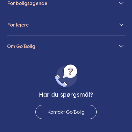
For boligsøgende
Boliger på vej
For lejere
Søg lejebolig
Mit Go’Bolig
Find parkeringsplads
Om Go'Bolig
Lej en parkeringsplads
Til den modne lejer
Om os
Regler for husdyr
Ungdomsboliger
Direktionen
Fællesskaber
Vores ejendomme
FAQ
Har du spørgsmål?
Job hos os
Presse
Kontakt Go'Bolig
Send os en sikker mail