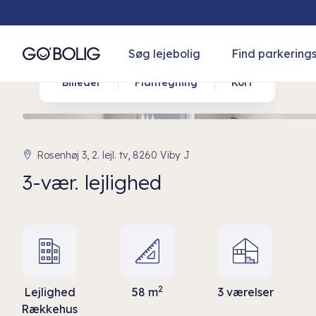
Søg lejebolig
Find parkering
Billeder
Plantegning
Kort
Rosenhøj 3, 2. lejl. tv, 8260 Viby J
3-vær. lejlighed
2
Lejlighed
58 m
3 værelser
Rækkehus