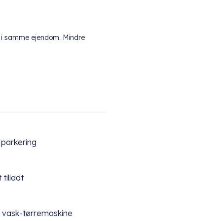
ål i samme ejendom. Mindre
 parkering
 tilladt
 vask-tørremaskine