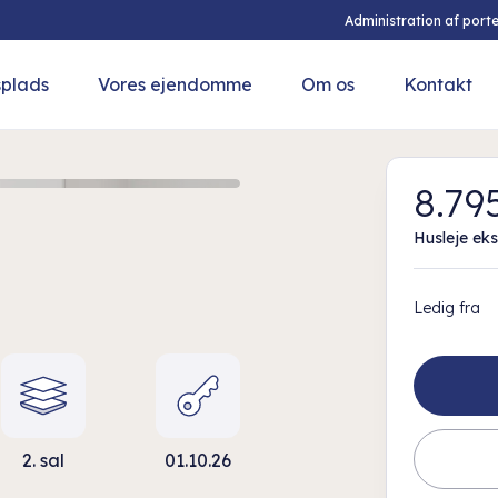
Administration af porte
splads
Vores ejendomme
Om os
Kontakt
8.795
Husleje eks
Ledig fra
2. sal
01.10.26