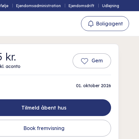
følje
Ejendomsadministration
Ejendomsdrift
Udlejning
Boligagent
 kr.
Gem
kl. aconto
01. oktober 2026
Tilmeld åbent hus
Book fremvisning