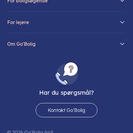
For boligsøgende
Boliger på vej
For lejere
Søg lejebolig
Mit Go’Bolig
Find parkeringsplads
Om Go'Bolig
Lej en parkeringsplads
Til den modne lejer
Om os
Regler for husdyr
Ungdomsboliger
Direktionen
Fællesskaber
Vores ejendomme
FAQ
Har du spørgsmål?
Job hos os
Presse
Kontakt Go'Bolig
Send os en sikker mail
© 2026 Go'Bolig ApS