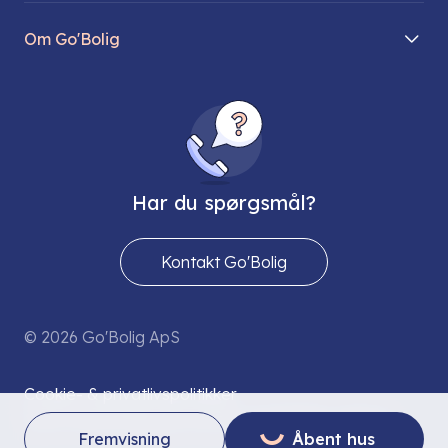
Mit Go’Bolig
Find parkeringsplads
Om Go'Bolig
Lej en parkeringsplads
Til den modne lejer
Om os
Regler for husdyr
Ungdomsboliger
Direktionen
Fællesskaber
Vores ejendomme
FAQ
Har du spørgsmål?
Job hos os
Presse
Kontakt Go'Bolig
Send os en sikker mail
© 2026 Go'Bolig ApS
Cookie- & privatlivspolitikker
Grøn strømaftale (provision):
S T R Ø M L I N E T
Fremvisning
Åbent hus