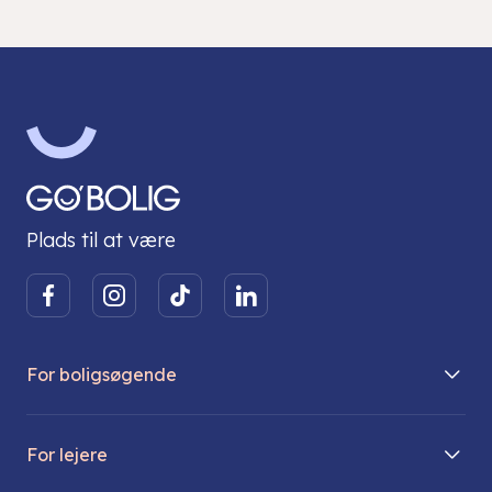
Plads til at være
For boligsøgende
Boliger på vej
For lejere
Søg lejebolig