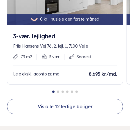
0 kr. i husleje den første måned
3-vær. lejlighed
Friis Hansens Vej 76, 2. lejl. 1, 7100 Vejle
79 m2
3 vær.
Snarest
8.695 kr./md.
Leje ekskl. aconto pr. md
Vis alle
12
ledige boliger