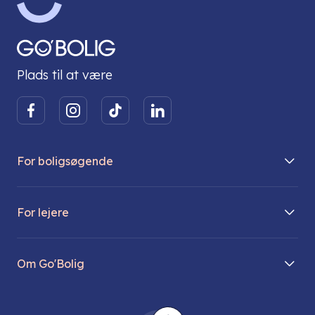
Plads til at være
For boligsøgende
Boliger på vej
For lejere
Søg lejebolig
Mit Go’Bolig
Find parkeringsplads
Om Go'Bolig
Lej en parkeringsplads
Til den modne lejer
Om os
Regler for husdyr
Ungdomsboliger