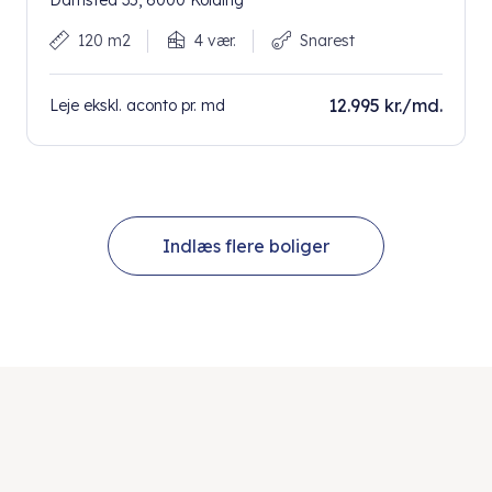
Damsted 35, 6000 Kolding
120 m2
4 vær.
Snarest
12.995 kr./md.
Leje ekskl. aconto pr. md
Indlæs flere boliger