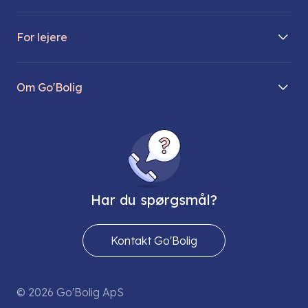
Boliger på vej
For lejere
Søg lejebolig
Mit Go’Bolig
Find parkeringsplads
Om Go'Bolig
Lej en parkeringsplads
Til den modne lejer
Om os
Regler for husdyr
Ungdomsboliger
Direktionen
Fællesskaber
Vores ejendomme
FAQ
Har du spørgsmål?
Job hos os
Presse
Kontakt Go'Bolig
Send os en sikker mail
© 2026 Go'Bolig ApS