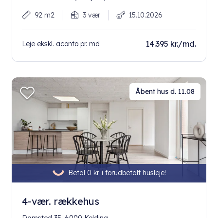
92 m2
3 vær.
15.10.2026
14.395 kr./md.
Leje ekskl. aconto pr. md
Åbent hus d. 11.08
Betal 0 kr. i forudbetalt husleje!
4-vær. rækkehus