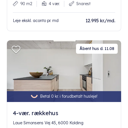
90 m2
4 vær.
Snarest
12.995 kr./md.
Leje ekskl. aconto pr. md
Åbent hus d. 11.08
Betal 0 kr. i forudbetalt husleje!
4-vær. rækkehus
Laue Simonsens Vej 45, 6000 Kolding