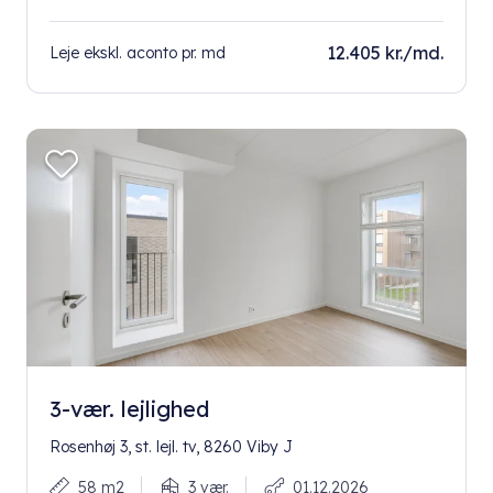
12.405 kr./md.
Leje ekskl. aconto pr. md
3-vær. lejlighed
Rosenhøj 3, st. lejl. tv, 8260 Viby J
58 m2
3 vær.
01.12.2026