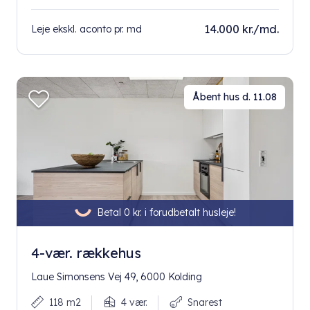
14.000 kr./md.
Leje ekskl. aconto pr. md
Åbent hus d. 11.08
Betal 0 kr. i forudbetalt husleje!
4-vær. rækkehus
Laue Simonsens Vej 49, 6000 Kolding
118 m2
4 vær.
Snarest