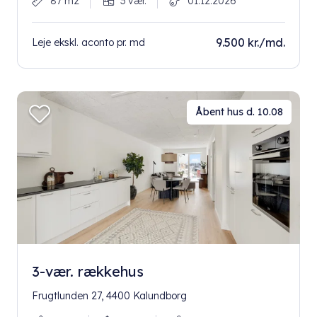
87 m2
3 vær.
01.12.2026
9.500 kr./md.
Leje ekskl. aconto pr. md
Åbent hus d. 10.08
3-vær. rækkehus
Frugtlunden 27, 4400 Kalundborg