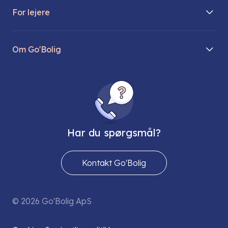
For lejere
Søg lejebolig
Mit Go’Bolig
Find parkeringsplads
Om Go'Bolig
Lej en parkeringsplads
Til den modne lejer
Om os
Regler for husdyr
Ungdomsboliger
Direktionen
Fællesskaber
Vores ejendomme
FAQ
Har du spørgsmål?
Job hos os
Presse
Kontakt Go'Bolig
Send os en sikker mail
© 2026 Go'Bolig ApS