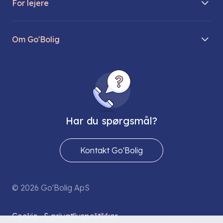
For lejere
Søg lejebolig
Mit Go’Bolig
Find parkeringsplads
Om Go'Bolig
Lej en parkeringsplads
Til den modne lejer
Om os
Regler for husdyr
Ungdomsboliger
Direktionen
Fællesskaber
Vores ejendomme
FAQ
Har du spørgsmål?
Job hos os
Presse
Kontakt Go'Bolig
Send os en sikker mail
© 2026 Go'Bolig ApS
Cookie- & privatlivspolitikker