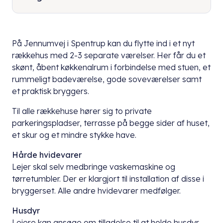
På Jennumvej i Spentrup kan du flytte ind i et nyt
rækkehus med 2-3 separate værelser. Her får du et
skønt, åbent køkkenalrum i forbindelse med stuen, et
rummeligt badeværelse, gode soveværelser samt
et praktisk bryggers.
Til alle rækkehuse hører sig to private
parkeringspladser, terrasse på begge sider af huset,
et skur og et mindre stykke have.
Hårde hvidevarer
Lejer skal selv medbringe vaskemaskine og
tørretumbler. Der er klargjort til installation af disse i
bryggerset. Alle andre hvidevarer medfølger.
Husdyr
Lejere kan ansøge om tilladelse til at holde husdyr.