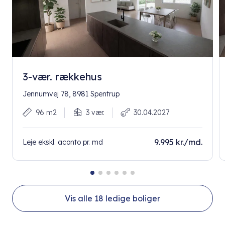
3-vær. rækkehus
Jennumvej 78, 8981 Spentrup
96 m2
3 vær.
30.04.2027
9.995 kr./md.
Leje ekskl. aconto pr. md
Vis alle
18
ledige boliger