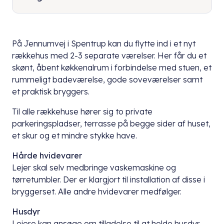
På Jennumvej i Spentrup kan du flytte ind i et nyt
rækkehus med 2-3 separate værelser. Her får du et
skønt, åbent køkkenalrum i forbindelse med stuen, et
rummeligt badeværelse, gode soveværelser samt
et praktisk bryggers.
Til alle rækkehuse hører sig to private
parkeringspladser, terrasse på begge sider af huset,
et skur og et mindre stykke have.
Hårde hvidevarer
Lejer skal selv medbringe vaskemaskine og
tørretumbler. Der er klargjort til installation af disse i
bryggerset. Alle andre hvidevarer medfølger.
Husdyr
Lejere kan ansøge om tilladelse til at holde husdyr.