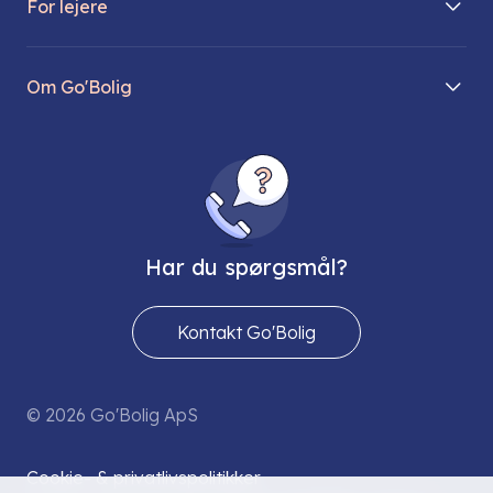
For lejere
Søg lejebolig
Mit Go’Bolig
Find parkeringsplads
Om Go'Bolig
Lej en parkeringsplads
Til den modne lejer
Om os
Regler for husdyr
Ungdomsboliger
Direktionen
Fællesskaber
Vores ejendomme
FAQ
Har du spørgsmål?
Job hos os
Presse
Kontakt Go'Bolig
Send os en sikker mail
© 2026 Go'Bolig ApS
Cookie- & privatlivspolitikker