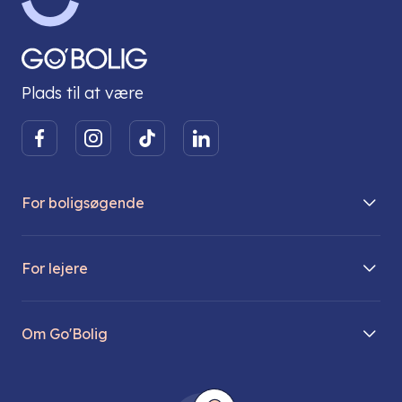
Plads til at være
For boligsøgende
Boliger på vej
For lejere
Søg lejebolig
Mit Go’Bolig
Find parkeringsplads
Om Go'Bolig
Lej en parkeringsplads
Til den modne lejer
Om os
Regler for husdyr
Ungdomsboliger