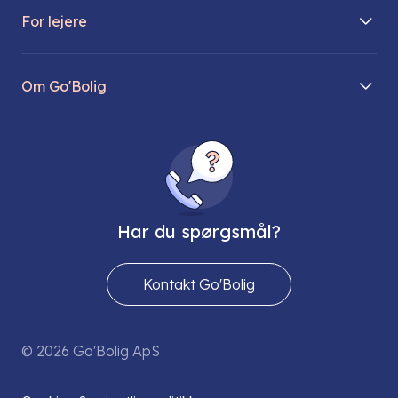
For lejere
Søg lejebolig
Mit Go’Bolig
Find parkeringsplads
Om Go'Bolig
Lej en parkeringsplads
Til den modne lejer
Om os
Regler for husdyr
Ungdomsboliger
Direktionen
Fællesskaber
Vores ejendomme
FAQ
Har du spørgsmål?
Job hos os
Presse
Kontakt Go'Bolig
Send os en sikker mail
© 2026 Go'Bolig ApS