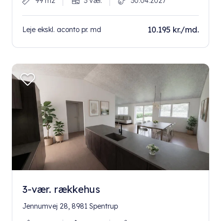
99 m2
3 vær.
30.04.2027
10.195 kr./md.
Leje ekskl. aconto pr. md
3-vær. rækkehus
Jennumvej 28, 8981 Spentrup