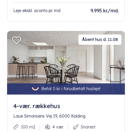
9.995 kr./md.
Leje ekskl. aconto pr. md
Åbent hus d. 11.08
Betal 0 kr. i forudbetalt husleje!
4-vær. rækkehus
Laue Simonsens Vej 19, 6000 Kolding
100 m2
4 vær.
Snarest