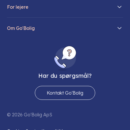
For lejere
Søg lejebolig
Mit Go’Bolig
Find parkeringsplads
Om Go'Bolig
Lej en parkeringsplads
Til den modne lejer
Om os
Regler for husdyr
Ungdomsboliger
Direktionen
Fællesskaber
Vores ejendomme
FAQ
Har du spørgsmål?
Job hos os
Presse
Kontakt Go'Bolig
Send os en sikker mail
© 2026 Go'Bolig ApS