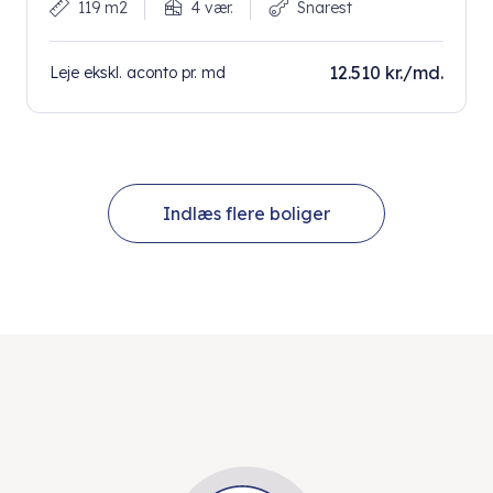
119 m2
4 vær.
Snarest
12.510 kr./md.
Leje ekskl. aconto pr. md
Indlæs flere boliger