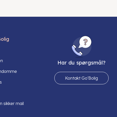
olig
en
Har du spørgsmål?
endomme
Kontakt Go'Bolig
s
n sikker mail