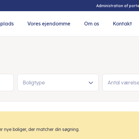
Administration af porte
splads
Vores ejendomme
Om os
Kontakt
Boligtype
Antal værels
 nye boliger, der matcher din søgning.