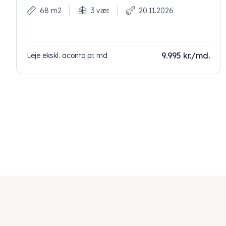
68 m2
3 vær.
20.11.2026
9.995 kr./md.
Leje ekskl. aconto pr. md