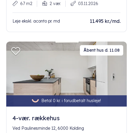
67 m2
2 vær.
03.11.2026
11.495 kr./md.
Leje ekskl. aconto pr. md
Åbent hus d. 11.08
Betal 0 kr. i forudbetalt husleje!
4-vær. rækkehus
Ved Paulinesminde 12, 6000 Kolding