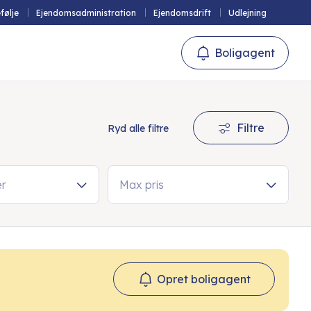
følje
Ejendomsadministration
Ejendomsdrift
Udlejning
Boligagent
Filtre
Ryd alle filtre
er
Max pris
Opret boligagent