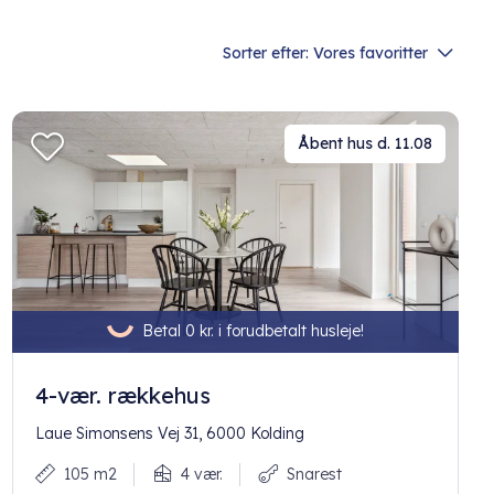
Sorter efter:
Vores favoritter
Åbent hus d. 11.08
Betal 0 kr. i forudbetalt husleje!
4-vær. rækkehus
Laue Simonsens Vej 31, 6000 Kolding
105 m2
4 vær.
Snarest