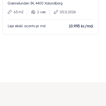
Grønnelunden 34, 4400 Kalundborg
63 m2
2 vær.
03.11.2026
10.995 kr./md.
Leje ekskl. aconto pr. md