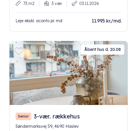
73 m2
3 vær.
03.11.2026
11.995 kr./md.
Leje ekskl. aconto pr. md
Åbent hus d. 20.08
3-vær. rækkehus
Senior
Søndermarksvej 59, 4690 Haslev