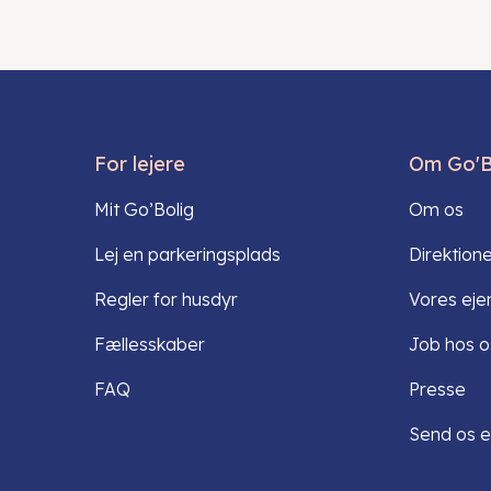
For lejere
Om Go'B
Mit Go’Bolig
Om os
Lej en parkeringsplads
Direktion
Regler for husdyr
Vores ej
Fællesskaber
Job hos o
FAQ
Presse
Send os e