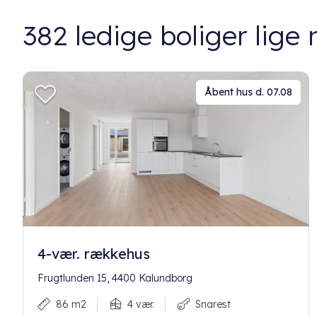
382
ledige boliger lige 
Åbent hus d. 07.08
4-vær. rækkehus
Frugtlunden 15, 4400 Kalundborg
86 m2
4 vær.
Snarest