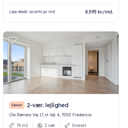
8.595 kr./md.
Leje ekskl. aconto pr. md
2-vær. lejlighed
Senior
Ole Rømers Vej 17, st. lejl. 4, 7000 Fredericia
74 m2
2 vær.
Snarest