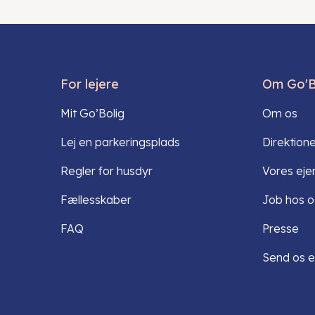
For lejere
Om Go'B
Mit Go’Bolig
Om os
Lej en parkeringsplads
Direktion
Regler for husdyr
Vores ej
Fællesskaber
Job hos o
FAQ
Presse
Send os e