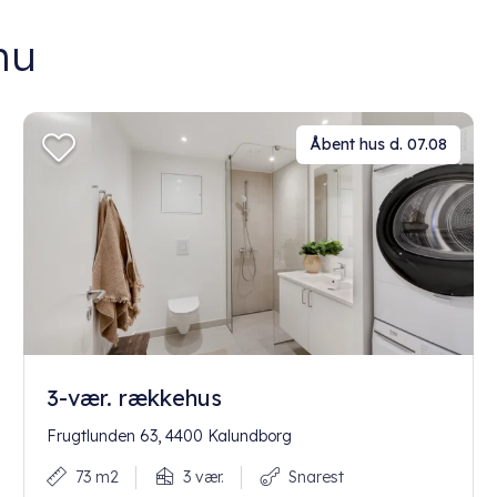
nu
Åbent hus d. 07.08
3-vær. rækkehus
Frugtlunden 63, 4400 Kalundborg
73 m2
3 vær.
Snarest