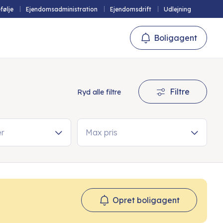
følje
Ejendomsadministration
Ejendomsdrift
Udlejning
Boligagent
Filtre
Ryd alle filtre
er
Max pris
Opret boligagent