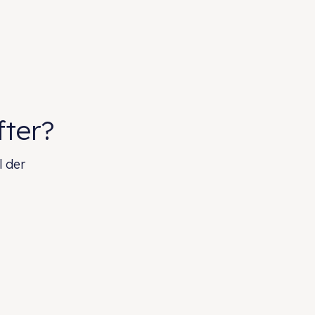
fter?
l der