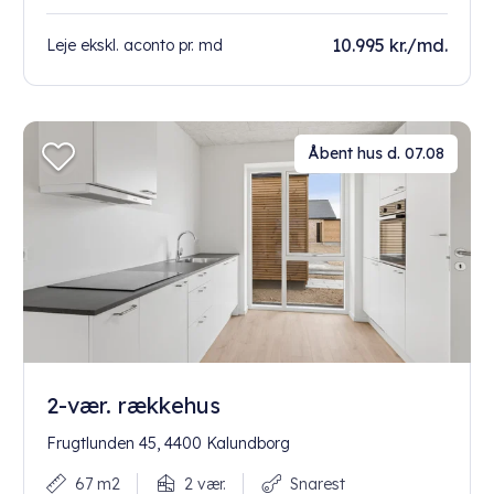
10.995 kr./md.
Leje ekskl. aconto pr. md
Åbent hus d. 07.08
2-vær. rækkehus
Frugtlunden 45, 4400 Kalundborg
67 m2
2 vær.
Snarest