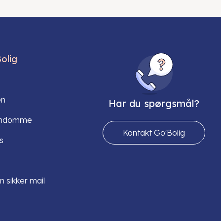
olig
en
Har du spørgsmål?
endomme
Kontakt Go'Bolig
s
n sikker mail