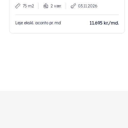
75 m2
2 vær.
03.11.2026
11.695 kr./md.
Leje ekskl. aconto pr. md