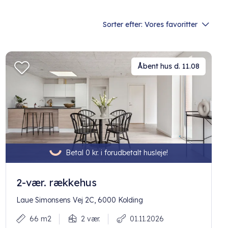
Sorter efter:
Vores favoritter
Åbent hus d. 11.08
Betal 0 kr. i forudbetalt husleje!
2-vær. rækkehus
Laue Simonsens Vej 2C, 6000 Kolding
66 m2
2 vær.
01.11.2026