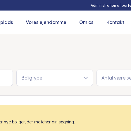
Administration af porte
splads
Vores ejendomme
Om os
Kontakt
Boligtype
Antal værels
 nye boliger, der matcher din søgning.