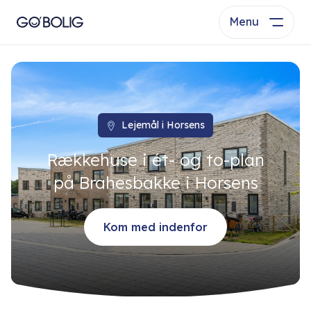
Menu
Lejemål i Horsens
Rækkehuse i ét- og to-plan
på Brahesbakke i Horsens
Kom med indenfor