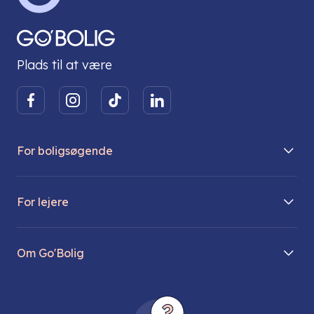
Plads til at være
For boligsøgende
Boliger på vej
For lejere
Søg lejebolig
Mit Go’Bolig
Find parkeringsplads
Om Go'Bolig
Lej en parkeringsplads
Til den modne lejer
Om os
Regler for husdyr
Ungdomsboliger