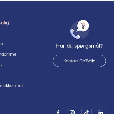
olig
en
Har du spørgsmål?
endomme
Kontakt Go'Bolig
s
n sikker mail