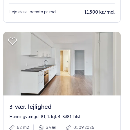
11.500 kr./md.
Leje ekskl. aconto pr. md
3-vær. lejlighed
Honningvænget 81, 1. lejl. 4, 8381 Tilst
62 m2
3 vær.
01.09.2026