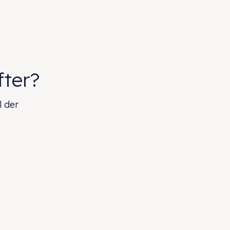
fter?
l der