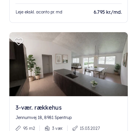
6.795 kr./md.
Leje ekskl. aconto pr. md
3-vær. rækkehus
Jennumvej 18, 8981 Spentrup
95 m2
3 vær.
15.03.2027