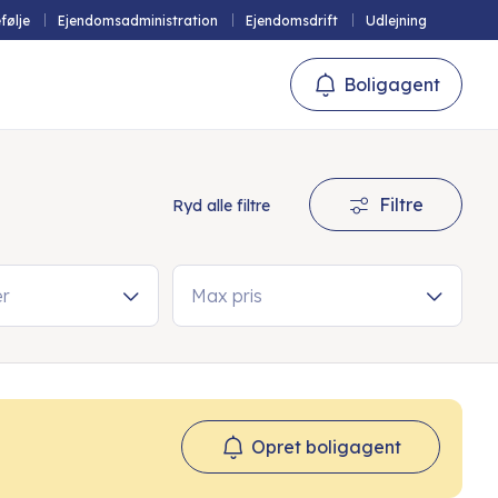
følje
Ejendomsadministration
Ejendomsdrift
Udlejning
Boligagent
Filtre
Ryd alle filtre
er
Max pris
Opret boligagent