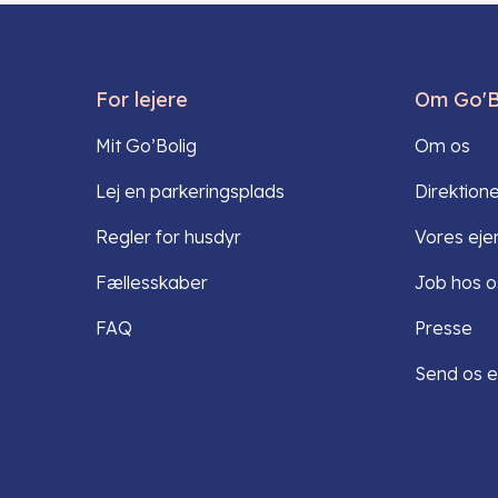
For lejere
Om Go'B
Mit Go’Bolig
Om os
Lej en parkeringsplads
Direktion
Regler for husdyr
Vores ej
Fællesskaber
Job hos o
FAQ
Presse
Send os e