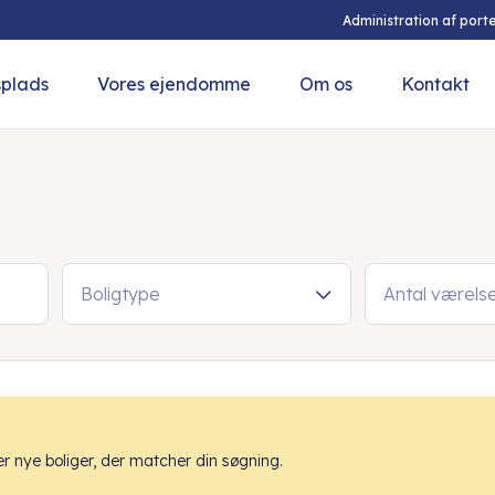
Administration af porte
splads
Vores ejendomme
Om os
Kontakt
Boligtype
Antal værels
 nye boliger, der matcher din søgning.