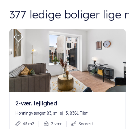
377
ledige boliger lige 
2-vær. lejlighed
Honningvænget 83, st. lejl. 3, 8381 Tilst
43 m2
2 vær.
Snarest