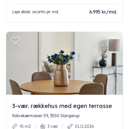
6.995 kr./md.
Leje ekskl. aconto pr. md
3-vær. rækkehus med egen terrasse
Kalvekærmosen 59, 3550 Slangerup
91 m2
3 vær.
01.11.2026