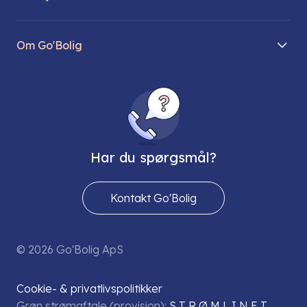
Søg lejebolig
Mit Go’Bolig
Find parkeringsplads
Om Go'Bolig
Lej en parkeringsplads
Til den modne lejer
Om os
Regler for husdyr
Ungdomsboliger
Direktionen
Fællesskaber
Vores ejendomme
FAQ
Har du spørgsmål?
Job hos os
Presse
Kontakt Go'Bolig
Send os en sikker mail
© 2026 Go'Bolig ApS
Cookie- & privatlivspolitikker
Grøn strømaftale (provision):
S T R Ø M L I N E T