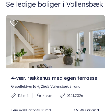
Se ledige boliger i Vallensbæk
4-vær. rækkehus med egen terrasse
Gisselfeldvej 16H, 2665 Vallensbæk Strand
113 m2
4 vær.
01.11.2026
16.500 kr./md.
Leje ekskl. aconto pr. md