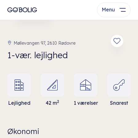
Menu
Se bolig
Møllevangen 97, 2610 Rødovre
1-vær. lejlighed
2
Lejlighed
42 m
1 værelser
Snarest
Økonomi