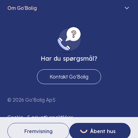
Mit Go’Bolig
Find parkeringsplads
Om Go'Bolig
Lej en parkeringsplads
Til den modne lejer
Om os
Regler for husdyr
Ungdomsboliger
Direktionen
Fællesskaber
Vores ejendomme
FAQ
Har du spørgsmål?
Job hos os
Presse
Kontakt Go'Bolig
Send os en sikker mail
© 2026 Go'Bolig ApS
Cookie- & privatlivspolitikker
Grøn strømaftale (provision):
S T R Ø M L I N E T
Fremvisning
Åbent hus