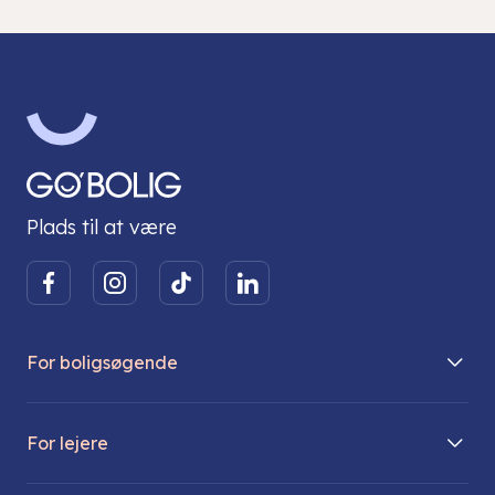
Plads til at være
For boligsøgende
Boliger på vej
For lejere
Søg lejebolig