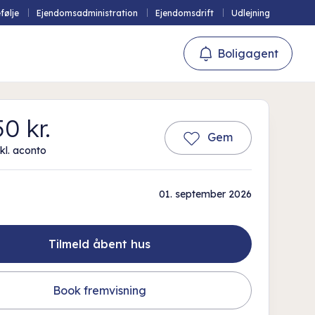
følje
Ejendomsadministration
Ejendomsdrift
Udlejning
Boligagent
0 kr.
Gem
kl. aconto
01. september 2026
Tilmeld åbent hus
Book fremvisning