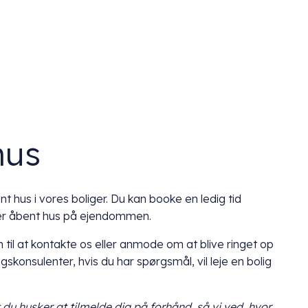
hus
t hus i vores boliger. Du kan booke en ledig tid
der åbent hus på ejendommen.
 til at kontakte os eller anmode om at blive ringet op
ngskonsulenter, hvis du har spørgsmål, vil leje en bolig
t du husker at tilmelde dig på forhånd, så vi ved, hvor