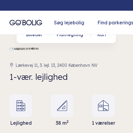
Søg lejebolig
Find parkering
Billeder
Plantegning
Kort
Lærkevej 11, 3. lejl. 13, 2400 København NV
1-vær. lejlighed
2
Lejlighed
38 m
1 værelser