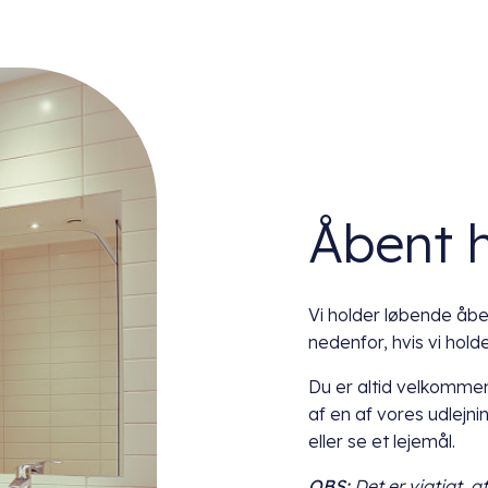
Åbent 
Vi holder løbende åben
nedenfor, hvis vi hol
Du er altid velkommen
af en af vores udlejni
eller se et lejemål.
OBS:
Det er vigtigt, a