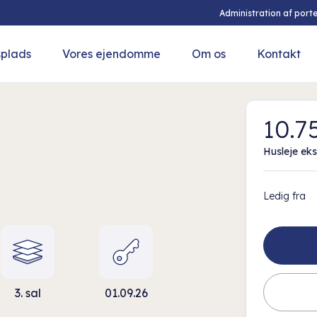
Administration af porte
splads
Vores ejendomme
Om os
Kontakt
10.75
Husleje eks
Ledig fra
3. sal
01.09.26