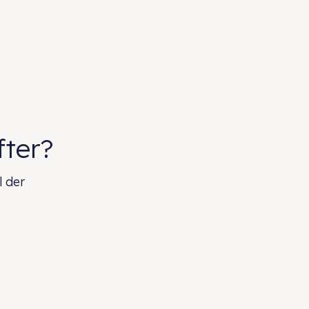
fter?
l der