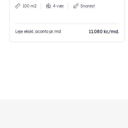
100 m2
4 vær.
Snarest
11.080 kr./md.
Leje ekskl. aconto pr. md