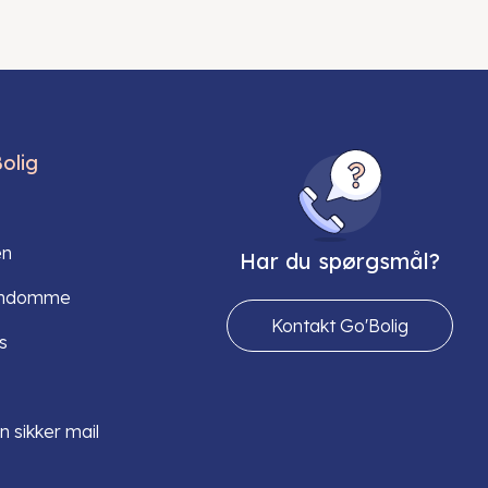
olig
en
Har du spørgsmål?
endomme
Kontakt Go'Bolig
s
n sikker mail