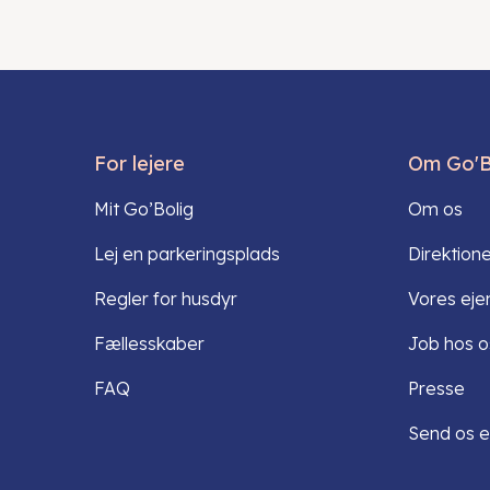
For lejere
Om Go'B
Mit Go’Bolig
Om os
Lej en parkeringsplads
Direktion
Regler for husdyr
Vores ej
Fællesskaber
Job hos o
FAQ
Presse
Send os e