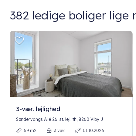
382
ledige boliger lige 
3-vær. lejlighed
Søndervangs Allé 26, st. lejl. th, 8260 Viby J
59 m2
3 vær.
01.10.2026