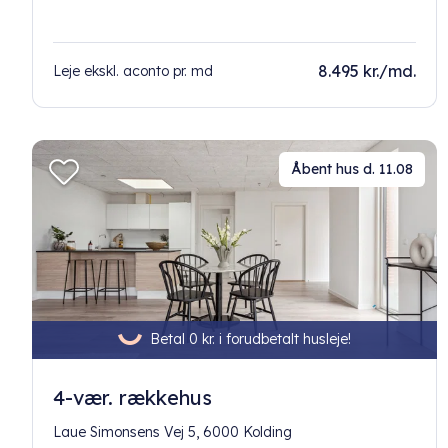
8.495 kr./md.
Leje ekskl. aconto pr. md
Åbent hus d. 11.08
Betal 0 kr. i forudbetalt husleje!
4-vær. rækkehus
Laue Simonsens Vej 5, 6000 Kolding