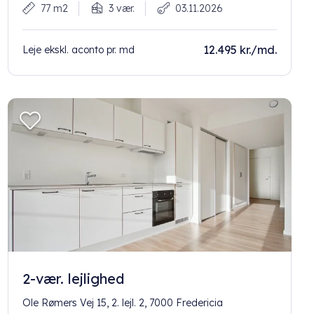
77 m2
3 vær.
03.11.2026
12.495 kr./md.
Leje ekskl. aconto pr. md
2-vær. lejlighed
Ole Rømers Vej 15, 2. lejl. 2, 7000 Fredericia