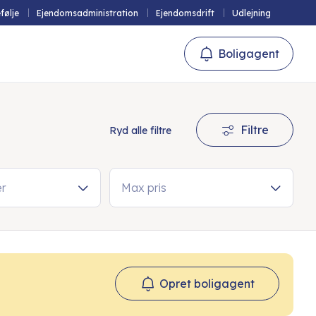
følje
Ejendomsadministration
Ejendomsdrift
Udlejning
Boligagent
Filtre
Ryd alle filtre
er
Max pris
Opret boligagent