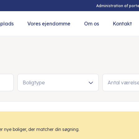
Administration af porte
splads
Vores ejendomme
Om os
Kontakt
Boligtype
Antal værels
 nye boliger, der matcher din søgning.