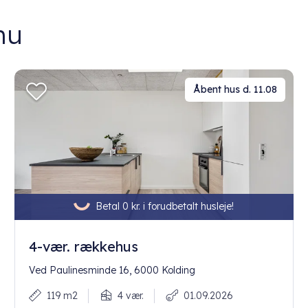
nu
Åbent hus d. 11.08
Betal 0 kr. i forudbetalt husleje!
4-vær. rækkehus
Ved Paulinesminde 16, 6000 Kolding
119 m2
4 vær.
01.09.2026