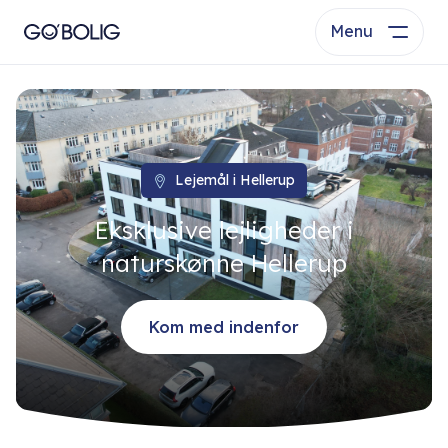
Menu
Lejemål i Hellerup
Eksklusive lejligheder i
naturskønne Hellerup
Kom med indenfor