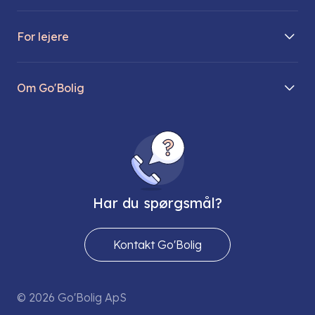
Boliger på vej
For lejere
Søg lejebolig
Mit Go’Bolig
Find parkeringsplads
Om Go'Bolig
Lej en parkeringsplads
Til den modne lejer
Om os
Regler for husdyr
Ungdomsboliger
Direktionen
Fællesskaber
Vores ejendomme
FAQ
Har du spørgsmål?
Job hos os
Presse
Kontakt Go'Bolig
Send os en sikker mail
© 2026 Go'Bolig ApS