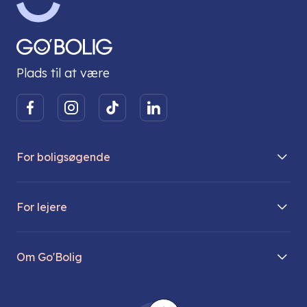
Plads til at være
For boligsøgende
Boliger på vej
For lejere
Søg lejebolig
Mit Go’Bolig
Find parkeringsplads
Om Go'Bolig
Lej en parkeringsplads
Til den modne lejer
Om os
Regler for husdyr
Ungdomsboliger