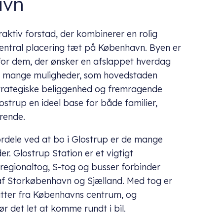
avn
raktiv forstad, der kombinerer en rolig
ntral placering tæt på København. Byen er
for dem, der ønsker en afslappet hverdag
e mange muligheder, som hovedstaden
 strategiske beliggenhed og fremragende
lostrup en ideel base for både familier,
rende.
ordele ved at bo i Glostrup er de mange
r. Glostrup Station er et vigtigt
regionaltog, S-tog og busser forbinder
f Storkøbenhavn og Sjælland. Med tog er
tter fra Københavns centrum, og
r det let at komme rundt i bil.