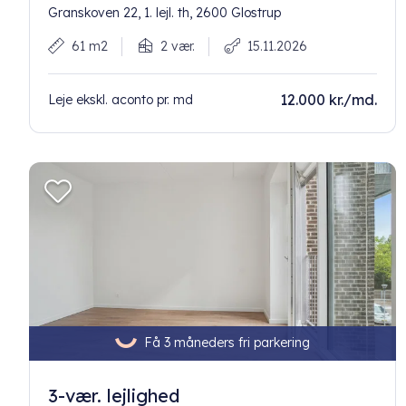
Granskoven 22, 1. lejl. th, 2600 Glostrup
61 m2
2 vær.
15.11.2026
12.000 kr./md.
Leje ekskl. aconto pr. md
Få 3 måneders fri parkering
3-vær. lejlighed