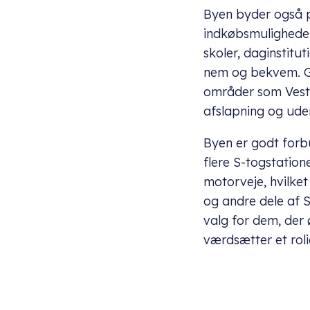
Byen byder også på
indkøbsmuligheder
skoler, daginstitu
nem og bekvem. G
områder som Vestsk
afslapning og uden
Byen er godt forb
flere S-togstation
motorveje, hvilke
og andre dele af 
valg for dem, der
værdsætter et roli