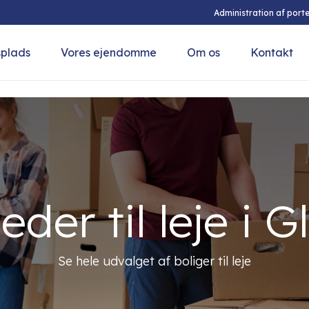
Administration af porte
splads
Vores ejendomme
Om os
Kontakt
eder til leje i 
Se hele udvalget af boliger til leje