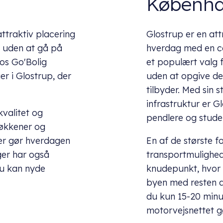
Københ
attraktiv placering
Glostrup er en att
n uden at gå på
hverdag med en ce
os Go'Bolig
et populært valg 
er i Glostrup, der
uden at opgive d
tilbyder. Med sin
infrastruktur er G
kvalitet og
pendlere og stude
køkkener og
er gør hverdagen
En af de største f
ger har også
transportmulighede
 du kan nyde
knudepunkt, hvor 
byen med resten a
du kun 15-20 minu
motorvejsnettet gø