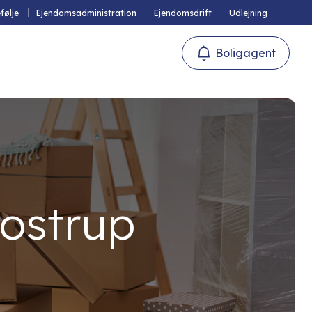
følje
Ejendomsadministration
Ejendomsdrift
Udlejning
Boligagent
Glostrup