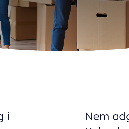
g i
Nem adg