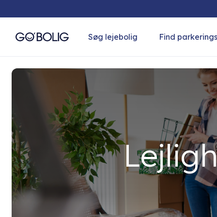
Søg lejebolig
Find parkering
Lejligh