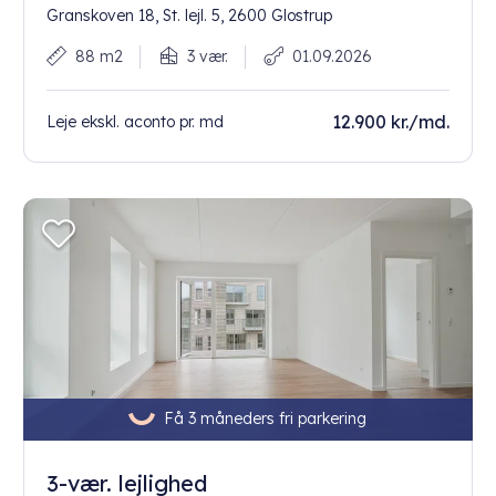
Granskoven 18, St. lejl. 5, 2600 Glostrup
88 m2
3 vær.
01.09.2026
12.900 kr./md.
Leje ekskl. aconto pr. md
Få 3 måneders fri parkering
3-vær. lejlighed